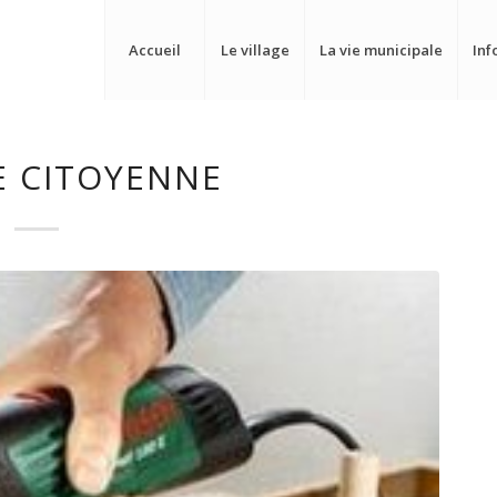
Accueil
Le village
La vie municipale
Inf
E CITOYENNE