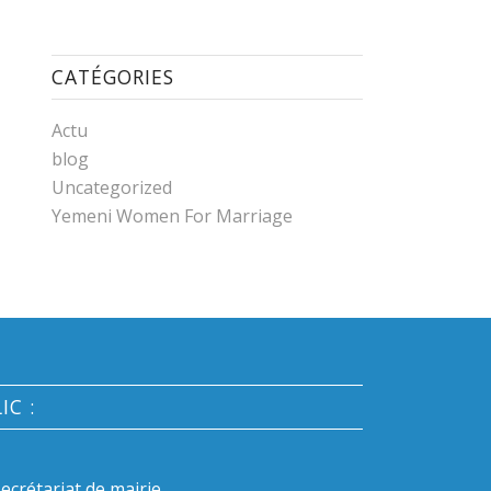
CATÉGORIES
Actu
blog
Uncategorized
Yemeni Women For Marriage
IC :
crétariat de mairie