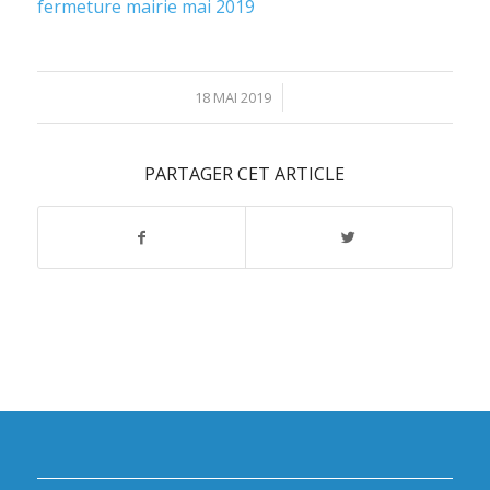
fermeture mairie mai 2019
/
18 MAI 2019
PARTAGER CET ARTICLE