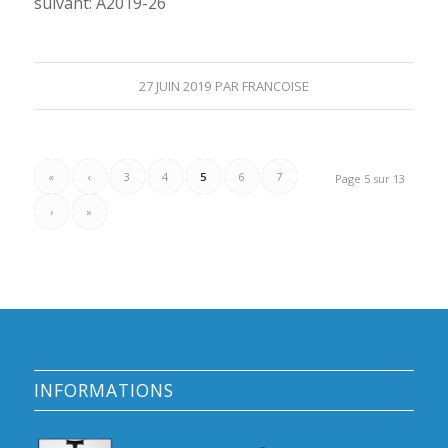
suivant: A2019-26
27 JUIN 2019
PAR
FRANCOISE
«
‹
3
4
5
6
7
Page 5 sur 13
›
»
INFORMATIONS