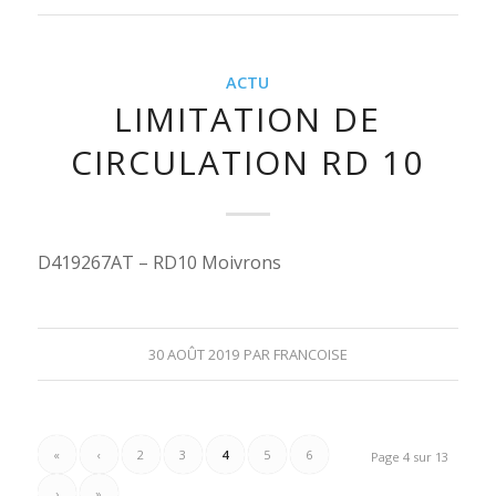
ACTU
LIMITATION DE
CIRCULATION RD 10
D419267AT – RD10 Moivrons
30 AOÛT 2019
PAR
FRANCOISE
«
‹
2
3
4
5
6
Page 4 sur 13
›
»