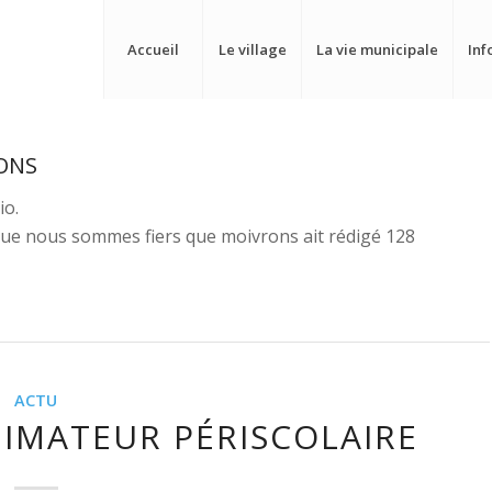
Accueil
Le village
La vie municipale
Inf
ONS
io.
 que nous sommes fiers que
moivrons
ait rédigé 128
ACTU
NIMATEUR PÉRISCOLAIRE