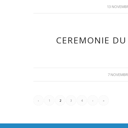
13 NOVEMBR
CEREMONIE DU
7 NOVEMBR
‹
1
2
3
4
›
»